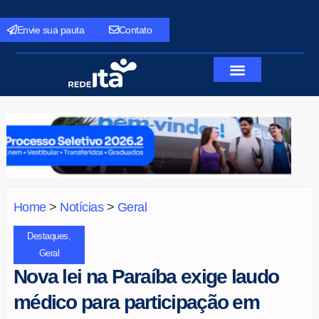
Envie sua pauta
Contato
Home
>
Notícias
>
Geral
Destaques
,
Geral
Nova lei na Paraíba exige laudo
médico para participação em