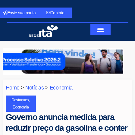
Envie sua pauta
Contato
Home
>
Notícias
>
Economia
Destaques
,
Economia
Governo anuncia medida para
reduzir preço da gasolina e conter