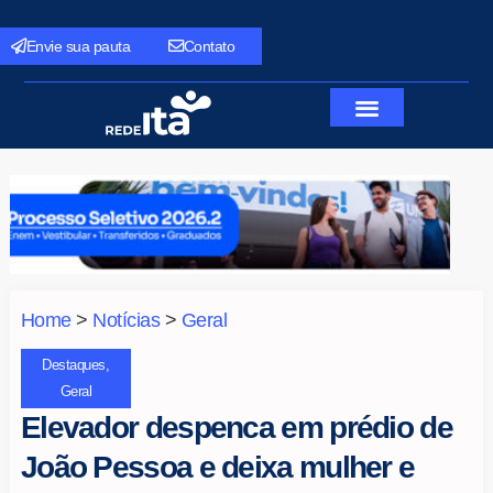
Envie sua pauta
Contato
Home
>
Notícias
>
Geral
Destaques
,
Geral
Elevador despenca em prédio de
João Pessoa e deixa mulher e