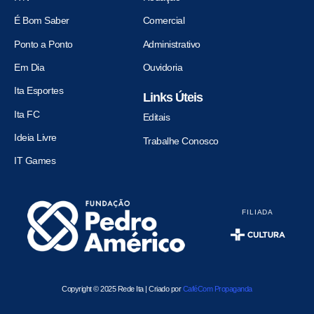
É Bom Saber
Comercial
Ponto a Ponto
Administrativo
Em Dia
Ouvidoria
Ita Esportes
Links Úteis
Ita FC
Editais
Ideia Livre
Trabalhe Conosco
IT Games
FILIADA
Copyright © 2025 Rede Ita | Criado por
CaféCom Propaganda