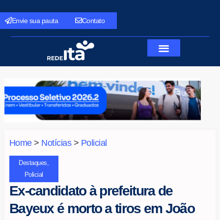
Envie sua pauta
Contato
Home
>
Notícias
>
Policial
Destaques
,
Policial
Ex-candidato à prefeitura de
Bayeux é morto a tiros em João