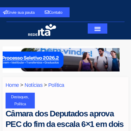
Envie sua pauta
Contato
Home
>
Notícias
>
Política
Destaques
,
Política
Câmara dos Deputados aprova
PEC do fim da escala 6×1 em dois