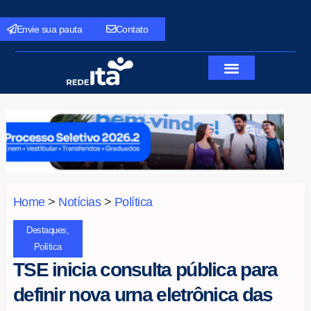
Envie sua pauta
Contato
Home
>
Notícias
>
Política
Destaques
,
Política
TSE inicia consulta pública para
definir nova urna eletrônica das