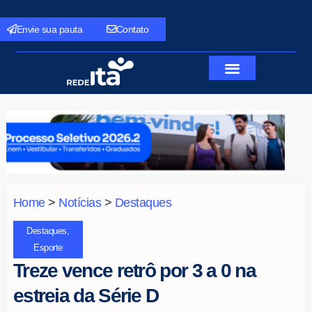
Envie sua pauta
Contato
Home
>
Notícias
>
Destaques
Destaques
,
Esporte
Treze vence retrô por 3 a 0 na
estreia da Série D