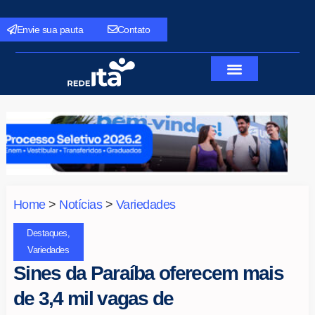
Envie sua pauta
Contato
Home
>
Notícias
>
Variedades
Destaques
,
Variedades
Sines da Paraíba oferecem mais
de 3,4 mil vagas de