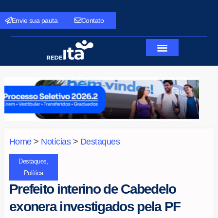
Envie sua pauta
Contato
Home
>
Notícias
>
Destaques
Destaques
,
Política
Prefeito interino de Cabedelo
exonera investigados pela PF