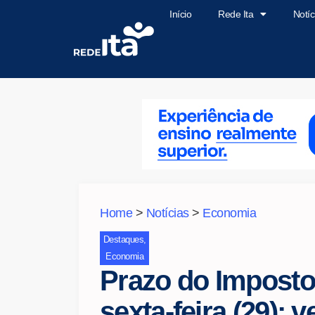
Início
Rede Ita
Notíc
Home
>
Notícias
>
Economia
Destaques
,
Economia
Prazo do Imposto
sexta-feira (29); 