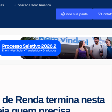
ias
Fundação Pedro Américo
Envie sua pauta
Contat
 de Renda termina nesta
veja quem precisa