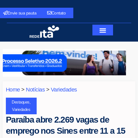
Envie sua pauta
Contato
Home
>
Notícias
>
Variedades
Destaques
,
Variedades
Paraíba abre 2.269 vagas de
emprego nos Sines entre 11 a 15