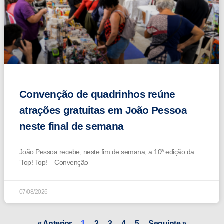
Convenção de quadrinhos reúne
atrações gratuitas em João Pessoa
neste final de semana
João Pessoa recebe, neste fim de semana, a 10ª edição da
‘Top! Top! – Convenção
07/08/2026
« Anterior
1
2
3
4
5
Seguinte »