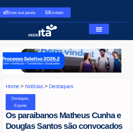
Envie sua pauta
Contato
Home
>
Notícias
>
Destaques
Destaques
,
Esporte
Os paraibanos Matheus Cunha e
Douglas Santos são convocados