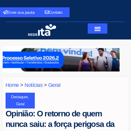
Envie sua pauta
Contato
Home
>
Notícias
>
Geral
Destaques
,
Geral
Opinião: O retorno de quem
nunca saiu: a força perigosa da