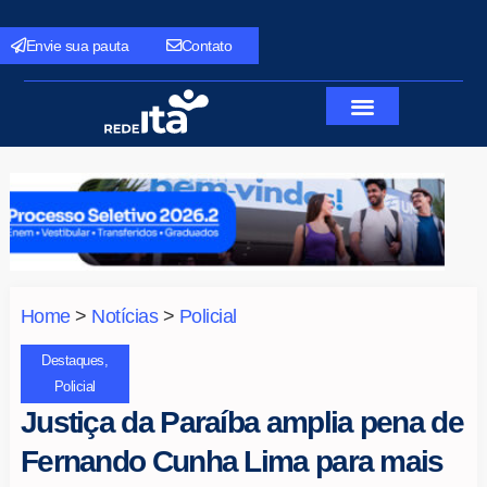
Envie sua pauta
Contato
Home
>
Notícias
>
Policial
Destaques
,
Policial
Justiça da Paraíba amplia pena de
Fernando Cunha Lima para mais