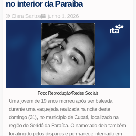
no interior da Paraíba
Clara Santos
junho 1, 2026
Foto: Reprodução/Redes Sociais
Uma jovem de 19 anos morreu após ser baleada
durante uma vaquejada realizada na noite deste
domingo (31), no município de Cubati, localizado na
região do Seridó da Paraíba. O namorado dela também
foi atingido pelos disparos e permanece internado em