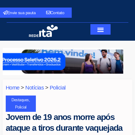
Envie sua pauta
Contato
Home
>
Notícias
>
Policial
Destaques
,
Policial
Jovem de 19 anos morre após
ataque a tiros durante vaquejada