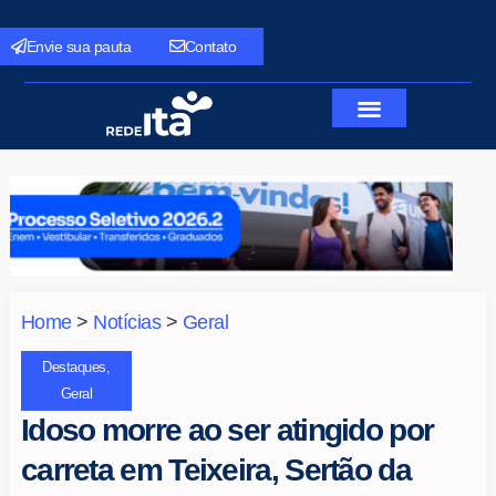
Envie sua pauta
Contato
Home
>
Notícias
>
Geral
Destaques
,
Geral
Idoso morre ao ser atingido por
carreta em Teixeira, Sertão da