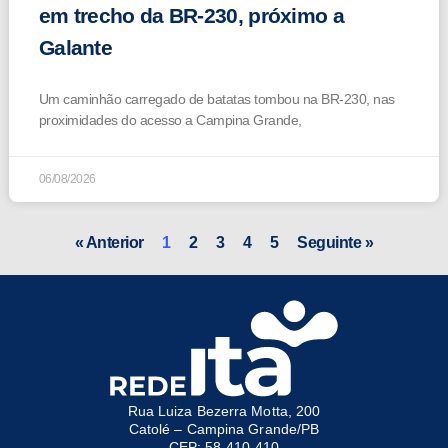
em trecho da BR-230, próximo a
Galante
Um caminhão carregado de batatas tombou na BR-230, nas
proximidades do acesso a Campina Grande,
06/08/2026
« Anterior
1
2
3
4
5
Seguinte »
Rua Luiza Bezerra Motta, 200
Catolé – Campina Grande/PB
CEP: 58.410-410