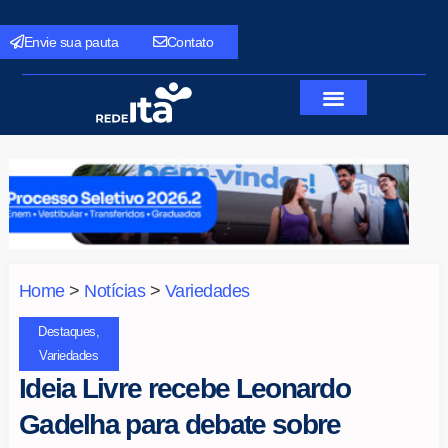
Envie sua pauta
Contato
Home
>
Notícias
>
Variedades
Destaques
,
Variedades
Ideia Livre recebe Leonardo
Gadelha para debate sobre