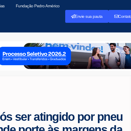
ias
Fundação Pedro Américo
Envie sua pauta
Contat
 ser atingido por pneu
ande porte às margens da