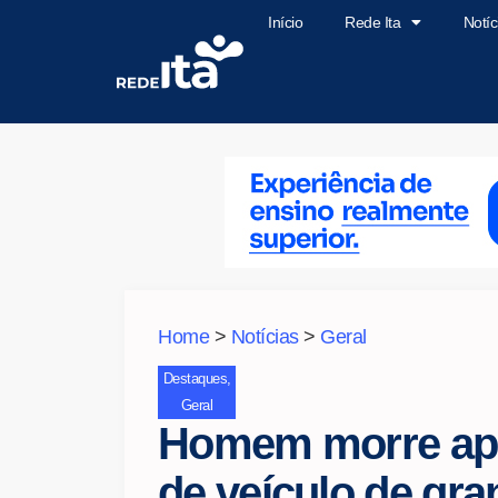
Início
Rede Ita
Notíc
Home
>
Notícias
>
Geral
Destaques
,
Geral
Homem morre após
de veículo de gr