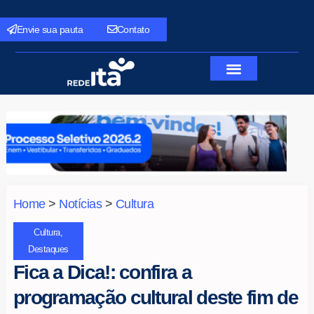
Envie sua pauta
Contato
Home
>
Notícias
>
Cultura
Cultura
,
Destaques
Fica a Dica!: confira a
programação cultural deste fim de