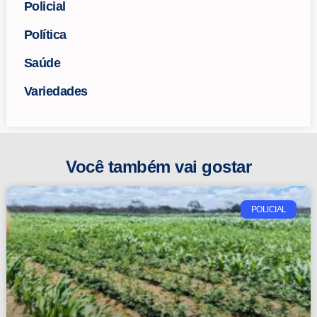
Policial
Política
Saúde
Variedades
Você também vai gostar
POLICIAL