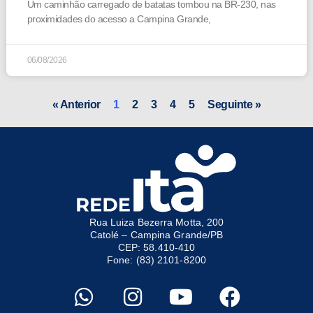
Um caminhão carregado de batatas tombou na BR-230, nas
proximidades do acesso a Campina Grande,
06/08/2026
« Anterior
1
2
3
4
5
Seguinte »
Rua Luiza Bezerra Motta, 200
Catolé – Campina Grande/PB
CEP: 58.410-410
Fone: (83) 2101-8200