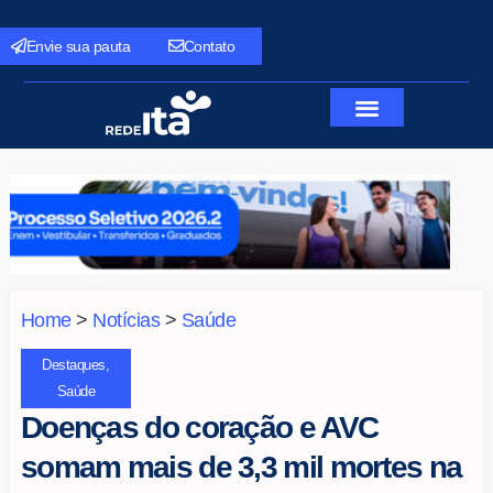
Envie sua pauta
Contato
Home
>
Notícias
>
Saúde
Destaques
,
Saúde
Doenças do coração e AVC
somam mais de 3,3 mil mortes na