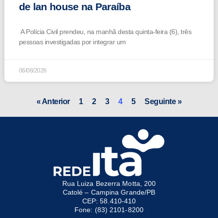
de lan house na Paraíba
A Polícia Civil prendeu, na manhã desta quinta-feira (6), três
pessoas investigadas por integrar um
06/08/2026
« Anterior
1
2
3
4
5
Seguinte »
Rua Luiza Bezerra Motta, 200
Catolé – Campina Grande/PB
CEP: 58.410-410
Fone: (83) 2101-8200