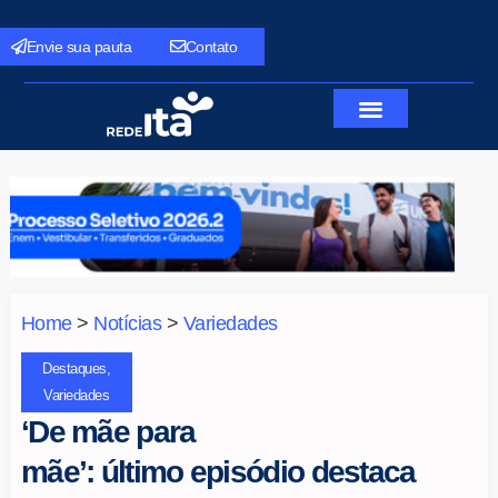
Envie sua pauta
Contato
Home
>
Notícias
>
Variedades
Destaques
,
Variedades
‘De mãe para
mãe’: último episódio destaca