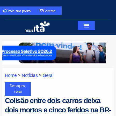
Envie sua pauta
Contato
Home
>
Notícias
>
Geral
Destaques
,
Geral
Colisão entre dois carros deixa
dois mortos e cinco feridos na BR-