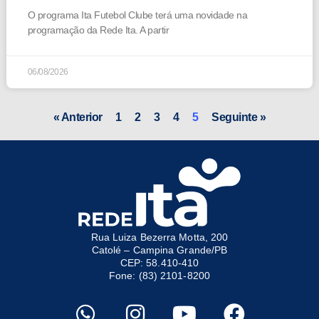
O programa Ita Futebol Clube terá uma novidade na
programação da Rede Ita. A partir
06/08/2026
« Anterior
1
2
3
4
5
Seguinte »
Rua Luiza Bezerra Motta, 200
Catolé – Campina Grande/PB
CEP: 58.410-410
Fone: (83) 2101-8200