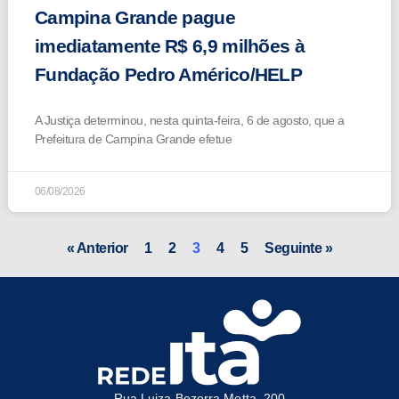
Campina Grande pague
imediatamente R$ 6,9 milhões à
Fundação Pedro Américo/HELP
A Justiça determinou, nesta quinta-feira, 6 de agosto, que a
Prefeitura de Campina Grande efetue
06/08/2026
« Anterior
1
2
3
4
5
Seguinte »
Rua Luiza Bezerra Motta, 200