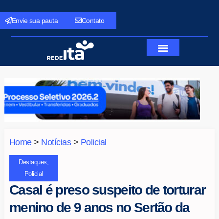
Envie sua pauta
Contato
Home
>
Notícias
>
Policial
Destaques
,
Policial
Casal é preso suspeito de torturar
menino de 9 anos no Sertão da