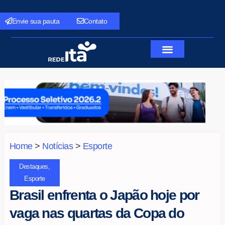
Envie sua pauta
Contato
Home
>
Notícias
>
Esporte
Destaques
,
Esporte
Brasil enfrenta o Japão hoje por
vaga nas quartas da Copa do