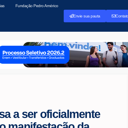
ias
Fundação Pedro Américo
Envie sua pauta
Contat
sa a ser oficialmente
o manifestação da