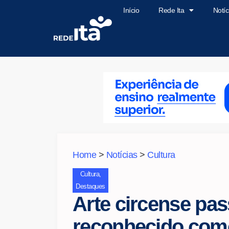
Início
Rede Ita
Notíc
Home
>
Notícias
>
Cultura
Cultura
,
Destaques
Arte circense pas
reconhecido com