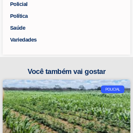
Policial
Política
Saúde
Variedades
Você também vai gostar
POLICIAL