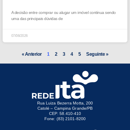
A decisão entre comprar ou alugar um imóvel continua sendo
uma das principais dúvidas de
07/08/2026
« Anterior
1
2
3
4
5
Seguinte »
Rua Luiza Bezerra Motta, 200
Catolé – Campina Grande/PB
CEP: 58.410-410
Fone: (83) 2101-8200