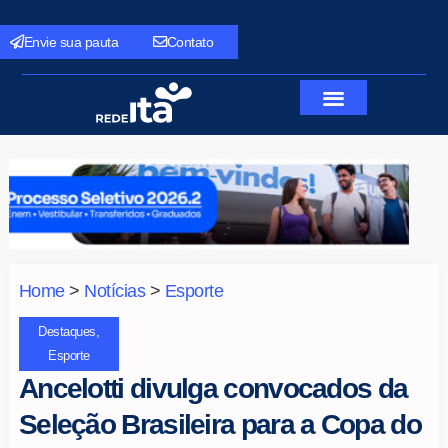
Envie sua pauta
Contato
Home
>
Notícias
>
Esporte
Destaques
,
Esporte
Ancelotti divulga convocados da
Seleção Brasileira para a Copa do